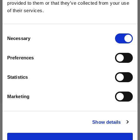
provided to them or that they’ve collected from your use
of their services.
Crediamo
che
tu
sia
nel
Austria
.
45,00 €
Aggiornare la tua location?
IVA inclusa
Consent
Necessary
37,50 €
IVA esclusa
Disponibile
Selection
Paese
Aggiungi al carrello
Preferences
Austria
Lingua
Statistics
Consegna e restituzione
Italiano
Marketing
Visita sito
Specifiche:
Show details