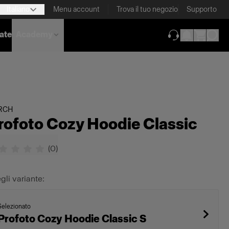
Italiano
Menu account
Trova il tuo negozio
Supporto
nate
Academy
(si apre in una 
RCH
rofoto Cozy Hoodie Classic
(
0
)
gli variante:
Selezionato
Profoto Cozy Hoodie Classic S