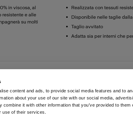
0% in viscosa, al
Realizzata con tessuti resist
 resistente e alle
Disponibile nelle taglie dall
mpagnerà su molti
Taglio avvitato
Adatta sia per interni che per
s
ise content and ads, to provide social media features and to an
rmation about your use of our site with our social media, advertis
voro
Stampa
Investitori
Share the Light
Withdrawal
 combine it with other information that you’ve provided to them o
 use of their services.