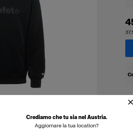
4
37,
Co
Crediamo
che
tu
sia
nel
Austria
.
Aggiornare la tua location?