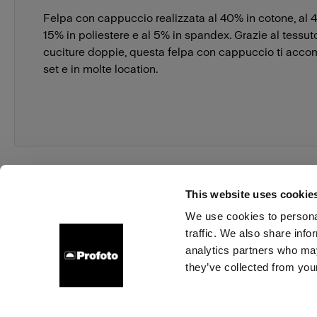
Felpa con cappuccio realizzata al 40% in cotone, al 4
15% in poliestere e al 5% in spandex. Grazie al tessuto
cuciture doppie, questa felpa con cappuccio ti acco
set e in molte location.
This website uses cookie
We use cookies to personal
traffic. We also share info
Chi siamo
Contatti
Assistenza
Opportunità di la
analytics partners who may
they’ve collected from your