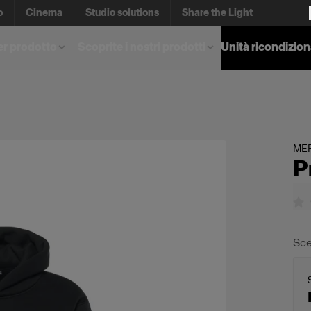
o
Cinema
Studio solutions
Share the Light
er prodotto
Scoprite i nostri prodotti
Unità ricondizio
ME
P
Sce