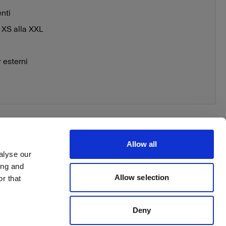
enti
a XS alla XXL
 esterni
Allow all
alyse our
ing and
 your order
Allow selection
r that
Deny