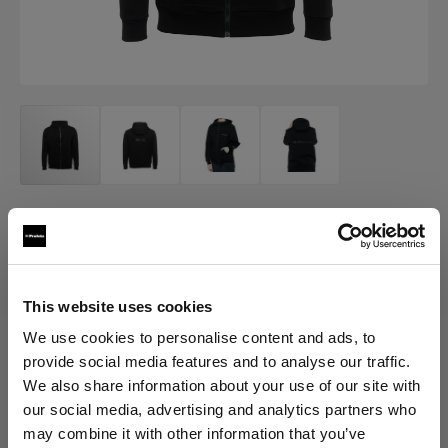
MERCH
Profoto Sport Hoodie Classic
(
0
)
This website uses cookies
We use cookies to personalise content and ads, to
provide social media features and to analyse our traffic.
Scegli variante:
We also share information about your use of our site with
our social media, advertising and analytics partners who
Selezionato
may combine it with other information that you’ve
Profoto Sport Hoodie Classic XS