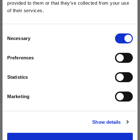
provided to them or that they’ve collected from your use
of their services.
Crediamo
che
tu
sia
nel
Austria
.
55,00 €
Aggiornare la tua location?
IVA inclusa
Consent
Necessary
45,83 €
IVA esclusa
Disponibile
Selection
Paese
Aggiungi al carrello
Preferences
Austria
Lingua
Statistics
Consegna e restituzione
Italiano
Marketing
Visita sito
Specifiche:
Show details