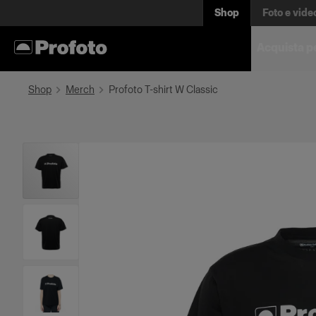
Shop
Foto e vide
Acquista p
Shop
Merch
Profoto T-shirt W Classic