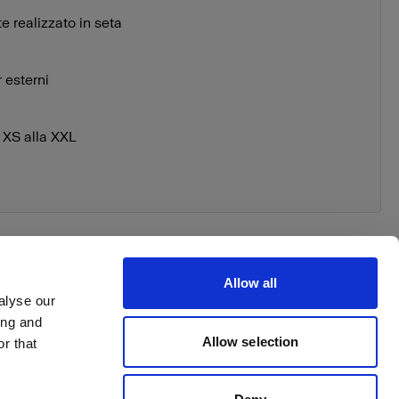
 realizzato in seta
 esterni
a XS alla XXL
Allow all
alyse our
ing and
 your order
Allow selection
r that