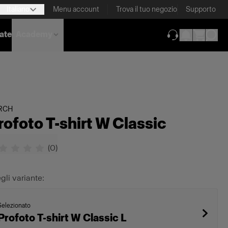
Italiano
Menu account
Trova il tuo negozio
Supporto
nate
Academy
(si apre in una 
RCH
rofoto T-shirt W Classic
(
0
)
gli variante:
Selezionato
Profoto T-shirt W Classic L