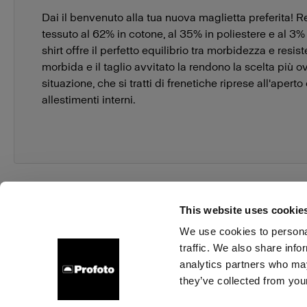
Dai il benvenuto alla tua nuova maglietta preferita! R
tessuto al 62% in cotone, al 35% in poliestere e al 3% 
shirt offre il perfetto equilibrio tra morbidezza e resis
morbida e il taglio avvitato la rendono la scelta più o
situazione, che si tratti di frenetiche riprese all'aperto 
allestimenti interni.
This website uses cookie
We use cookies to personal
traffic. We also share info
Chi siamo
Contatti
Assistenza
Opportunità di la
analytics partners who may
they’ve collected from your