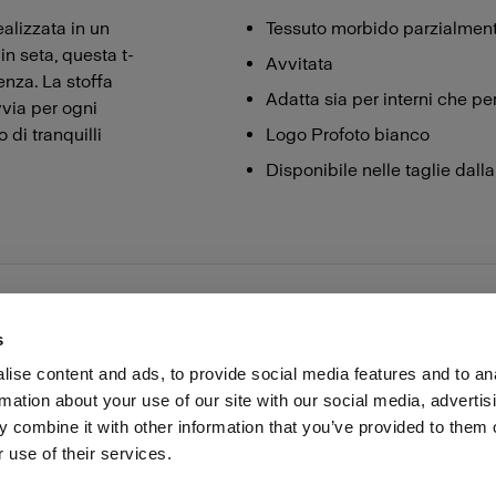
ealizzata in un
Tessuto morbido parzialmente
in seta, questa t-
Avvitata
tenza. La stoffa
Adatta sia per interni che per
vvia per ogni
o di tranquilli
Logo Profoto bianco
Disponibile nelle taglie dall
s
ise content and ads, to provide social media features and to an
rmation about your use of our site with our social media, advertis
voro
Stampa
Investitori
Share the Light
Withdrawal
 combine it with other information that you’ve provided to them o
 use of their services.