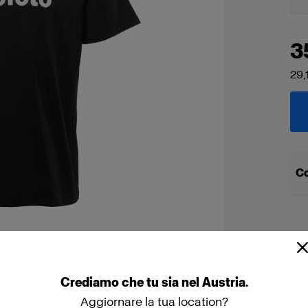
3
29,
Co
Crediamo
che
tu
sia
nel
Austria
.
Aggiornare la tua location?