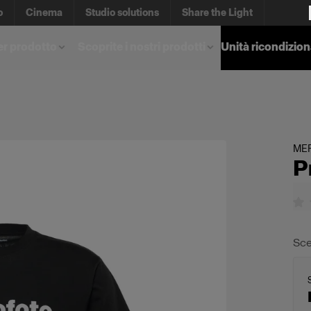
o
Cinema
Studio solutions
Share the Light
er prodotto
Scoprite i nostri prodotti
Unità ricondizio
ME
P
Sce