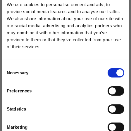
(
3
)
We use cookies to personalise content and ads, to
人気のある汎用ソフトボックス
provide social media features and to analyse our traffic.
We also share information about your use of our site with
425,00 €
our social media, advertising and analytics partners who
may combine it with other information that you’ve
provided to them or that they’ve collected from your use
of their services.
Austria
にお住まいであると思われます。
地域を変更しますか？
Consent
Necessary
Selection
国
Preferences
Austria
言語
Statistics
日本語
Marketing