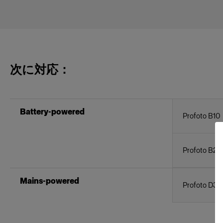
次に対応：
Battery-powered
Profoto B10
Profoto B20
Mains-powered
Profoto D30