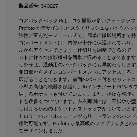
製品番号
:
340227
コアバックパック Sは、ロケ撮影が多いフォトグラフ
Profoto がデザインしたスタイリッシュなバックパ
張性に富んだモジュール式で、簡単に撮影場所まで持
コンパートメントは、内部が十分に保護されており、
ルからアクセスできます。仕切りを調整できるので、
ントに様々な撮影機材を簡単に収めることができます
り外せば、通勤用のバックパックにも早変わりします
開口部からメインコンパートメントにアクセスするこ
広げることもできます。前面のパッド付きセカンドコ
小型の高価な機器を保護し、15インチノートPCやタ
納するポケットも付いています。また、小物を整理す
トも数多くついています。左右両側には、三脚や小型
り付けるためのポケットとストラップがついています
トロリーハンドルスリーブがあり、トランクのハンド
移動可能です。Profoto が最高級のファブリックと
てデザインしました。