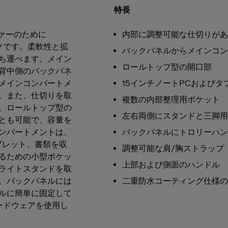
特長
ァーのために
内部に調整可能な仕切りがあ
ックです。柔軟性と拡
バックパネルからメインコン
ち運べます。メイン
ロールトップ型の開口部
背中側のバックパネ
メインコンパートメ
15インチノートPCおよび
。また、仕切りを取
複数の内部整理用ポケット
。ロールトップ型の
左右両側にスタンドと三脚用
とも可能で、容量を
ンパートメントは、
バックパネルにトロリーハン
ブレット、書類を収
調整可能な肩/胸ストラップ
るための小型ポケッ
上部および側面のハンドル
ライトスタンドを取
。バックパネルには
二重防水コーティング仕様の
ルに簡単に固定して
ハードウェアを使用し