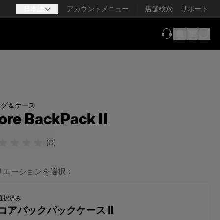
日本語
アカウントメニュー
店舗検索
サポート
（新しいタブで
ッグ＆ケース
ore BackPack II
(
0
)
リエーションを選択：
選択済み
コアバックパックケース II