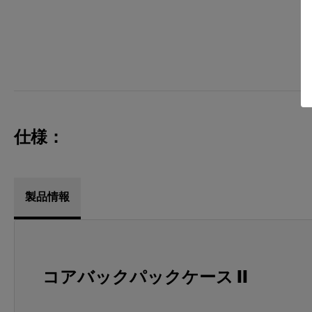
仕様：
製品情報
コアバックパックケース II