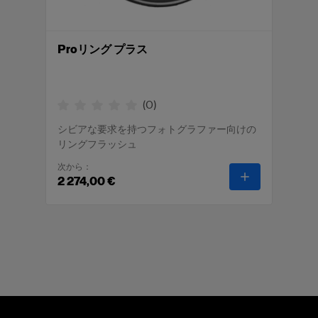
Proリング プラス
(
0
)
シビアな要求を持つフォトグラファー向けの
リングフラッシュ
次から：
-
Proリング 
2 274,00 €