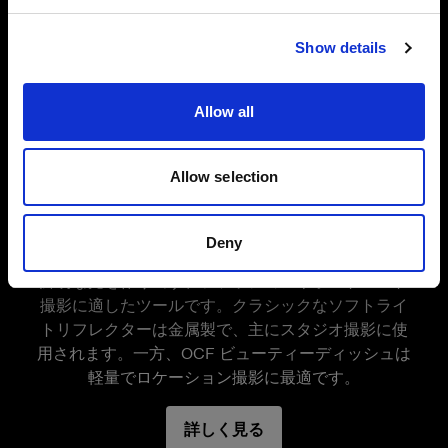
用ソフトライトリフレクターと多くの共通点を持
サイトにアクセス
WideSoft Reflector for Ring Flash
ちながら、より広い照射角のやわらかい光を作り
Product number
Show details
出します。完全に均一な背景照明を必要とする撮
100717
影などに用いられます。自然な見栄えのする日中
シンクロも可能です。
Allow all
Use restrictions
Compatible with heads
ProRing 2, ProRing and Acute/D4 Ring
特長
Allow selection
ビューティーディッシュ
ファッションやポートレート撮影に最適な
Measurements
リングフラッシュから極上のソフトライトを作
Profoto ライトシェーピングツール
Deny
Front diameter
り出す
ビューティーディッシュはクリーミーでありながら
39.5 cm / 15.6 in
プロによる長年の使用に耐えうる設計
鮮明な光を作り出す、ファッションやポートレート
Depth
撮影に適したツールです。クラシックなソフトライ
すべてのProfoto製リングフラッシュに対応
7.5 cm / 2.95 in
トリフレクターは金属製で、主にスタジオ撮影に使
Weight
用されます。一方、OCF ビューティーディッシュは
0.55 kg / 1.21 lb
軽量でロケーション撮影に最適です。
詳しく見る