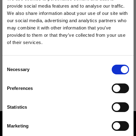
provide social media features and to analyse our traffic.
We also share information about your use of our site with
our social media, advertising and analytics partners who
仕様：
may combine it with other information that you’ve
provided to them or that they’ve collected from your use
of their services.
Austria
にお住まいであると思われます。
製品情報
地域を変更しますか？
Consent
Necessary
Selection
技術仕様
リングフラッシュ用ワイドソフトリフ
国
レクター
Preferences
Austria
Profoto製リングフラッシュに極上のや
リングフラッシュ用ワイドソフトリフ
わらかさを追加
レクター
言語
Statistics
製品番号
日本語
:
100717
Overview
Marketing
ワイドソフトリフレクターは、リングフラッシュ
Product name: