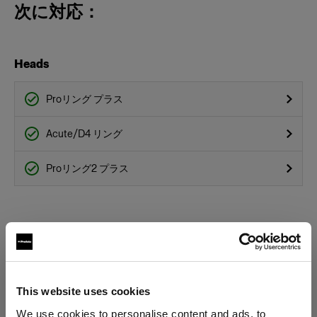
次に対応：
Heads
Proリング プラス
Acute/D4 リング
Proリング2 プラス
This website uses cookies
We use cookies to personalise content and ads, to