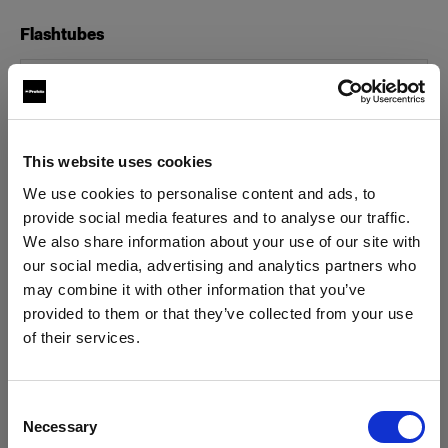
Flashtubes
D2用高容量フラッシュチューブ
D2用フラッシュチューブ
This website uses cookies
Glass Covers
We use cookies to personalise content and ads, to
provide social media features and to analyse our traffic.
フラットフロント用グラスカバー
We also share information about your use of our site with
our social media, advertising and analytics partners who
Glass Plate for Flat Front
may combine it with other information that you’ve
すべての製品を表示
provided to them or that they’ve collected from your use
グリッド
of their services.
Austria
にお住まいであると思われます。
グリッド 100 mm
地域を変更しますか？
Consent
その他
Necessary
Selection