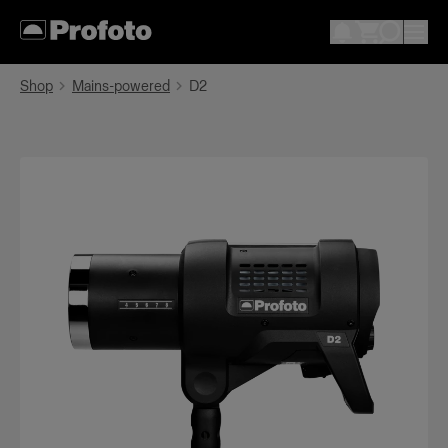
Shop
Mains-powered
D2