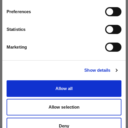
国
仕様：
保護キャップ
Preferences
Austria
Stand Bracket Knob
言語
Statistics
製品情報
ソフトボックス
日本語
Marketing
Profoto ソフトボックス ストリップ型 ホワイト
同梱品
D2 1000 AirTTL
サイトにアクセス
常に最高のスピードを
Profoto ソフトボックス オクタ型 ホワイト
ダウンロード
Show details
D2 1000 AirTTL
製品番号
:
901013-EUR
Profoto ソフトボックス 長方形型 ホワイト
Allow all
技術仕様
最新ファームウェア
コンパクトなD2は、あらゆる種類の撮影に適した
Profoto ソフトボックス オクタ型 シルバー
ストロボです。ポートレート、スポーツ、フー
1x
ド、ファッションなど、どんな被写体でも高速撮
ソフトリフレクター
Allow selection
D2 1000 AirTTL
より快適に、安全にご使用いただくため、Profoto
影が可能で、操作も簡単です。際立った鮮明さで
MAINS-POWERED
D2のファームウェアを最新にアップデートするこ
決定的瞬間を捉え、超高速連射で撮影できます。
D2 1000 AirTTL 単体
Zoom Rod Softbox Kit
とが重要です。
自動で光量を設定できるTTL機能や、日中でも光
Deny