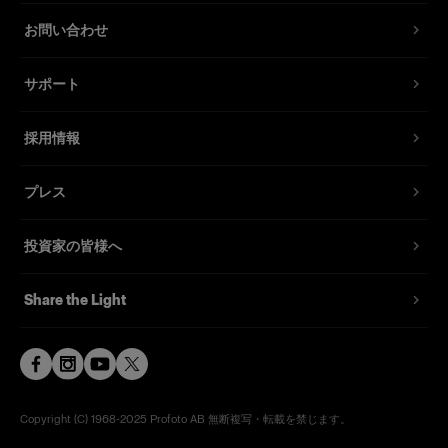
ションを提供。
0.03-1.2s
お問い合わせ
120種類以上のプロフォト製ライトシェーピン
Energy stability
グツールを取り付け可能。
±1/20 f-stop
サポート
最大100チャンネルが利用可能
Flash modes
Normal or Freeze
採用情報
Flash duration t0.1
Normal mode: 1/600 s (1,000 Ws) - 1/5,800 s (2
プレス
Ws) Freeze mode: 1/600 s (1,000 Ws) - 1/12,200
s (2 Ws)
投資家の皆様へ
Flash duration t0.5
Normal mode: 1/1,600 s (1,000 Ws) - 1/11,000 s
Share the Light
(2 Ws) Freeze mode: 1/1,600 s (1,000 Ws) -
1/50,000 s (2 Ws)
F-stop @ 2m / 100 ISO
64 8/10 with Magnum Reflector
Beam angle
Copyright (C) 1968-2025 Profoto AB 無断複写・転載を禁じます。
No data