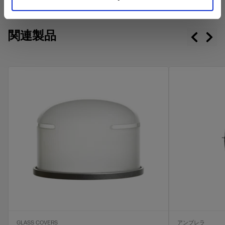
Overview
を形作ることができるHSS機能も搭載されていま
ハードリフレクター
す。 パワフルで使いやすいD2は、信頼性と色温
Product name:
ファームウェアサポートへ
D2 1000 AirTTL Unit
度の一貫性にも優れているため、大量撮影をこな
関連製品
1x
PowerBeam Reflector
すことができます。D2には120種類以上の幅広い
Product number
ライトシェーピングツールを取り付けることが可
330179
MiniZoom Reflector
オンカメラ・フラッシュ
能です。最高の結果を求めるフォトグラファーの
ユーザーガイド
USBケーブル2.0 タイプA-マイク
Popular applications
ため、最速のスピードと多目的な機能を1つのパッ
ロB
Portrait, Sports and action, Still life
MaxiZoomリフレクター
ケージに収めた、ハイエンドのモノライトです。
Recommended for
Profoto D2の最新ユーザーガイドをダウンロード
特殊効果ツール
Studio and high volume photography
1x
特長
Spot Small
Powering
ユーザーガイドへ
POWER CABLES
Power supply
コンパクトな軽量デザイン。
電源ケーブル C13 5 m EUR
100-127V/200-240V, 50/60 Hz (nominal)
最高1/63,000秒の閃光時間で決定的瞬間を切
Mains fuse requirement
り取ります。
6A/230V, 10A/120V
最高秒間20回の高速連射で動きを捉えます。
詳細を見る
Other
TTLモードまたはマニュアルモードで撮影。そ
の他のプロフォト製Airフラッシュとワイヤレス
GLASS COVERS
アンブレラ