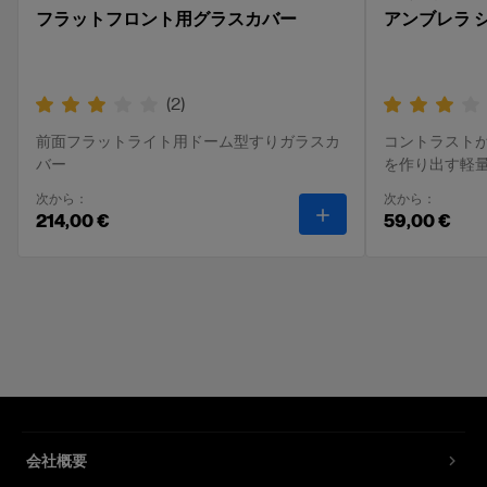
Firmware update
フラットフロント用グラスカバー
アンブレラ 
で接続。
via USB Micro
1x
500Wsおよび1000Wsの高出力を誇り、出力レ
Operation temperature
+10 C to +35 C (-10 C to +50 C with reduced
ンジは10 f-stopと幅広く、精密にコントロール
バッグ＆ケース
(
2
)
performance)
できます。
バッグ XS
前面フラットライト用ドーム型すりガラスカ
コントラスト
HSSで周辺光をコントロールし、最高1/8,000
Storage temperature
バー
を作り出す軽
Store in normal indoor conditions
秒のシャッター速度でメリハリの効いた写真を
撮影。
次から：
次から：
Photocell/IR-slave
-
フラットフロント用
214,00 €
詳細を見る
59,00 €
True
内蔵リフレクターと300Wモデリングライトを
使用して、優れたコントロールとクオリティを
Flash
発揮。
Max energy
オプションのAir Remoteを使用し、最大300 m
1,000 Ws
離れた場所からワイヤレスでコントロール可
Energy range
能。
10 f-stops (1.0-1,000 Ws)
大型ダイヤル付きの直感的で優れたインターフ
Energy control increments
ェイスの高解像度画面。
0.1 f-stops
会社概要
大量撮影用のクオーツフラッシュチューブオプ
Recycling time