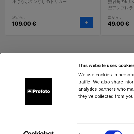
小さなボタンなしのトリガー
照射角の広い
型アンブレラ
次から：
次から：
Fi ソフトボックス オクタ型
-
Profoto Connect
109,00 €
49,00 €
This website uses cookie
We use cookies to personal
traffic. We also share info
会社概要
お問い合わせ
サポート
採用情報
プレ
analytics partners who may
they’ve collected from your
Aust
クッキーについて
プライバシーポリシー
利用規約
Consent