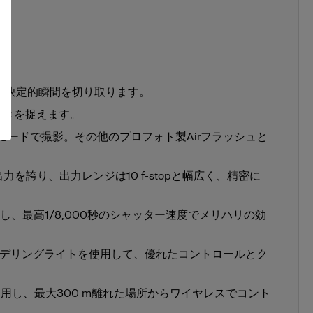
時間で決定的瞬間を切り取ります。
動きを捉えます。
モードで撮影。その他のプロフォト製Airフラッシュと
出力を誇り、出力レンジは10 f-stopと幅広く、精密に
し、最高1/8,000秒のシャッター速度でメリハリの効
モデリングライトを使用して、優れたコントロールとク
eを使用し、最大300 m離れた場所からワイヤレスでコント