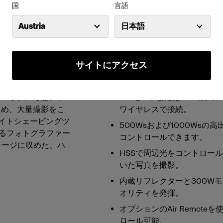
国
言語
特長
Austria
日本語
トロボです。ポート
コンパクトな軽量デザイン。
な被写体でも高速撮
サイトにアクセス
最高1/63,000秒の閃光
的瞬間を捉え、超高
最高秒間20回の高速連射で
機能や、日中でも光
 パワフルで使いや
TTLモードまたはマニュアル
ため、大量撮影をこ
ワイヤレスで接続。
ライトシェーピングツ
500Wsおよび1000Wsの高
るフォトグラファー
コントロールできます。
ケージに収めた、ハ
HSSで周辺光をコントロール
いた写真を撮影。
内蔵リフレクターと300W
オリティを発揮。
オプションのAir Remot
ロール可能。