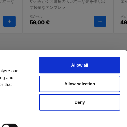
い均一な
やわらかく照射角の広い均一な光を作り出
エ
す軽量なアンブレラ
次から：
次
-
アンブレラ シルバー
-
アンブレラ 
59,00 €
49
Allow all
alyse our
ing and
Allow selection
r that
Deny