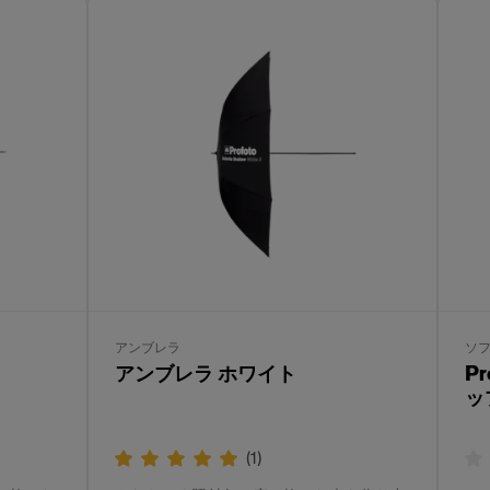
アンブレラ
ソ
アンブレラ ホワイト
P
ッ
(
1
)