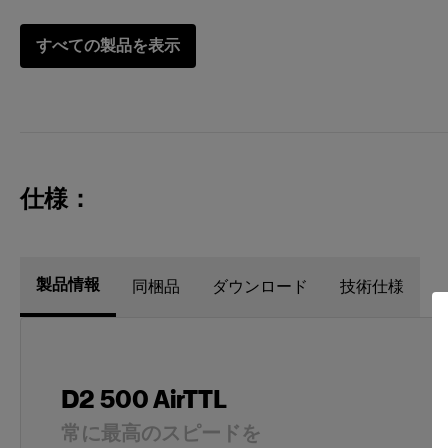
すべての製品を表示
ソフトボックス
Profoto
ト
Profoto
ー
仕様：
ソフトリフレクター
Zoom Rod So
ハードリフレクター
製品情報
同梱品
ダウンロード
技術仕様
PowerBeam 
特殊効果ツール
Spot Small
D2 500 AirTTL
常に最高のスピードを