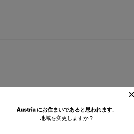
 ソフトボックス オクタ型 ホワイ
Profoto ソフトボックス ストリ
ワイト
 ソフトボックス オクタ型 シルバ
ftbox Kit
Reflector
MiniZoom Reflector
Austria
にお住まいであると思われます。
地域を変更しますか？