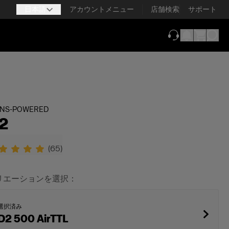
日本語
アカウントメニュー
店舗検索
サポート
（新しいタブで
INS-POWERED
2
(
65
)
リエーションを選択：
選択済み
D2 500 AirTTL