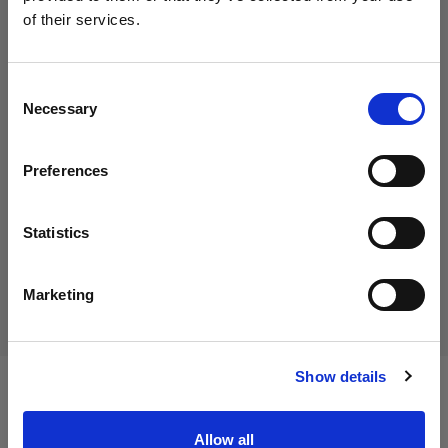
Profoto T-shirt B Classic XL
of their services.
Austria
にお住まいであると思われます。
地域を変更しますか？
Consent
29,00 €
Necessary
Selection
消費税込み
国
24,17 €
消費税抜き
在庫あり
Preferences
Austria
カートに追加する
言語
Statistics
日本語
配送と返品
Marketing
サイトにアクセス
Show details
仕様：
Allow all