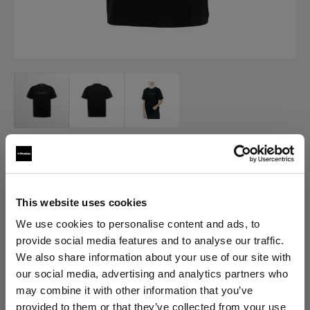
販促品
Profoto T シャツ ブラック クラシッ
ク
This website uses cookies
We use cookies to personalise content and ads, to
(
0
)
provide social media features and to analyse our traffic.
We also share information about your use of our site with
バリエーションを選択：
our social media, advertising and analytics partners who
may combine it with other information that you’ve
provided to them or that they’ve collected from your use
選択済み