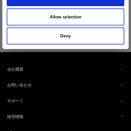
製品情報
Allow selection
Profoto T-shirt B Classic XL
Deny
黒の控えめなProfotoロゴ入りTシャツ
製品番号
:
510064
会社概要
新作の T シャツ B クラシックは、コットン
62％、ポリエステル 35％、シルク 3％ の混紡素
お問い合わせ
材を使用しており、やわらかさと丈夫さを求める
人に最適なアイテムです。なめらかな素材とスリ
ムフィットで、あらゆるシチュエーションにマッ
サポート
チします。決して期待を裏切らないワードローブ
の定番となるでしょう。
採用情報