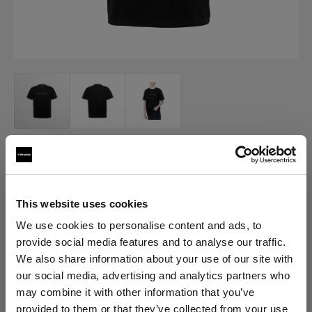
販促品
Profoto T シャツ ブラック クラシッ
ク
This website uses cookies
We use cookies to personalise content and ads, to
(
0
)
provide social media features and to analyse our traffic.
We also share information about your use of our site with
バリエーションを選択：
our social media, advertising and analytics partners who
may combine it with other information that you’ve
provided to them or that they’ve collected from your use
選択済み