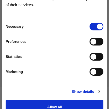
Profoto T-shirt B Classic XS
of their services.
Austria
にお住まいであると思われます。
地域を変更しますか？
Consent
35,00 €
Necessary
Selection
消費税込み
国
29,17 €
消費税抜き
在庫あり
Preferences
Austria
カートに追加する
言語
Statistics
日本語
配送と返品
Marketing
サイトにアクセス
Show details
仕様：
Allow all