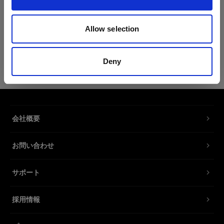
製品情報
Allow selection
Profoto T-shirt B Classic XS
Deny
黒の控えめなProfotoロゴ入りTシャツ
製品番号
:
510060
会社概要
新作の T シャツ B クラシックは、コットン
62％、ポリエステル 35％、シルク 3％ の混紡素
お問い合わせ
材を使用しており、やわらかさと丈夫さを求める
人に最適なアイテムです。なめらかな素材とスリ
ムフィットで、あらゆるシチュエーションにマッ
サポート
チします。決して期待を裏切らないワードローブ
の定番となるでしょう。
採用情報