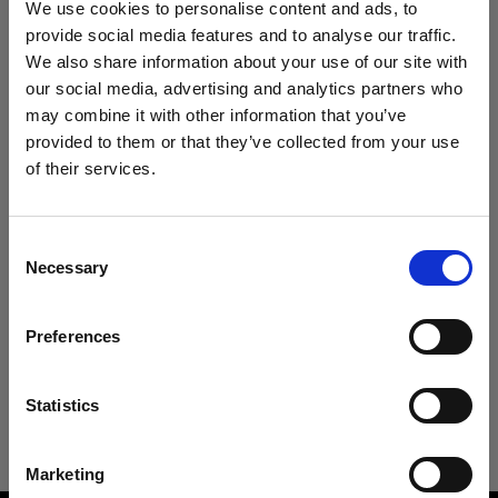
We use cookies to personalise content and ads, to
Android 用にダウンロード
provide social media features and to analyse our traffic.
We also share information about your use of our site with
our social media, advertising and analytics partners who
Bluetooth（AirX）非対応製品の場合
may combine it with other information that you’ve
provided to them or that they’ve collected from your use
製品を最大限に活用するために、使用前に My
of their services.
Profoto で製品登録を行ってください。
Austria
にお住まいであると思われます。
地域を変更しますか？
• 標準保証が1年間延長
Consent
• 延長保証（1～3年）を購入可能（最大5年まで）
Necessary
Selection
• USBケーブルによるファームウェアアップデート
国
Preferences
Austria
My Profoto で登録する
言語
Statistics
日本語
規制および安全に関する情報をダウンロード
Marketing