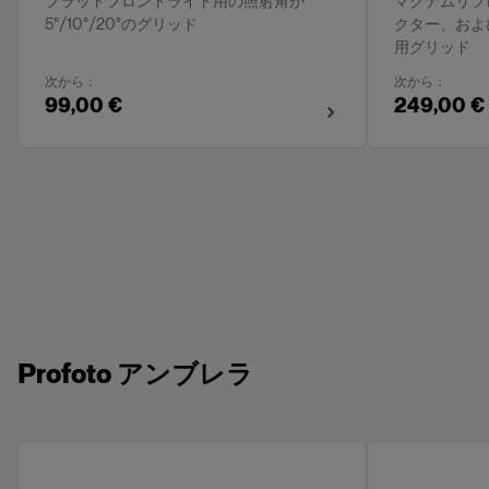
フラットフロントライト用の照射角が
マグナムリフ
5°/10°/20°のグリッド
クター、およ
用グリッド
次から：
次から：
99,00 €
249,00 €
Profoto アンブレラ