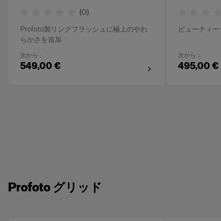
(
0
)
Profoto製リングフラッシュに極上のやわ
ビューティー
らかさを追加
次から：
次から：
549,00 €
495,00 €
Profoto グリッド