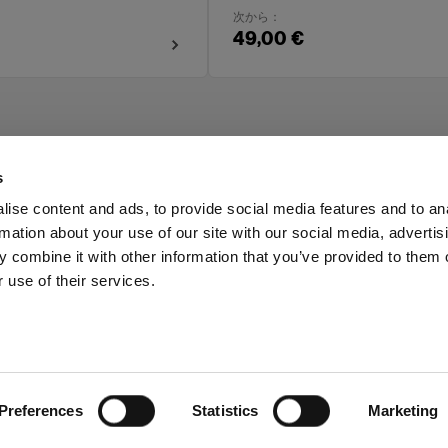
次から：
49,00 €
s
ise content and ads, to provide social media features and to an
rmation about your use of our site with our social media, advertis
の皆様へ
Share the Light
 combine it with other information that you’ve provided to them o
 use of their services.
ria
Preferences
Statistics
Marketing