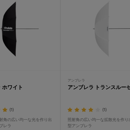
アンブレラ
 ホワイト
アンブレラ トランスルー
(
1
)
(
1
)
射角の広い均一な光を作り出
照射角の広い均一な拡散光を作り
ブレラ
型アンブレラ