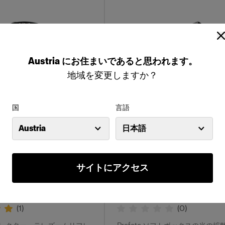
Austria
にお住まいであると思われます。
地域を変更しますか？
国
言語
Austria
日本語
グリッド
サイトにアクセス
37 mm
Profoto Softgrid 長方形
(
1
)
(
0
)