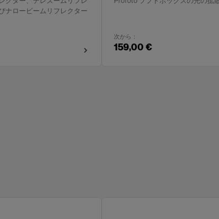
レクター、テレズームリフレ
Profoto ソフトボックスの光の
びナロービームリフレクター
次から：
159,00 €