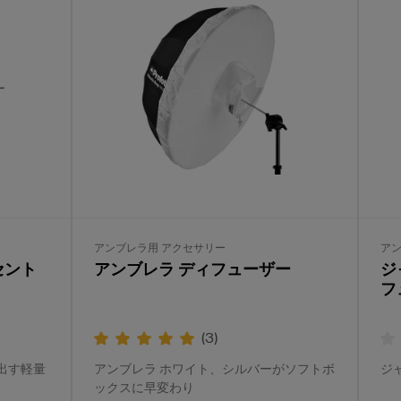
アンブレラ用 アクセサリー
アン
セント
アンブレラ ディフューザー
ジ
フ
(
3
)
出す軽量
アンブレラ ホワイト、シルバーがソフトボ
ジ
ックスに早変わり