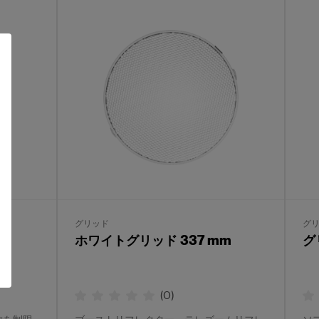
グリッド
グ
型
ホワイトグリッド 337 mm
グ
(
0
)