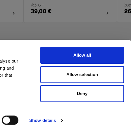
次から：
次
39,00 €
26
Allow all
alyse our
ing and
Allow selection
r that
Deny
Show details