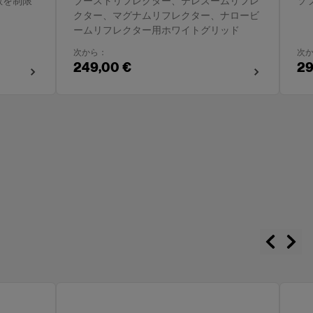
拡散を制限
ブーストリフレクター、テレズームリフレ
ソ
クター、マグナムリフレクター、ナロービ
ームリフレクター用ホワイトグリッド
次から：
次
249,00 €
29