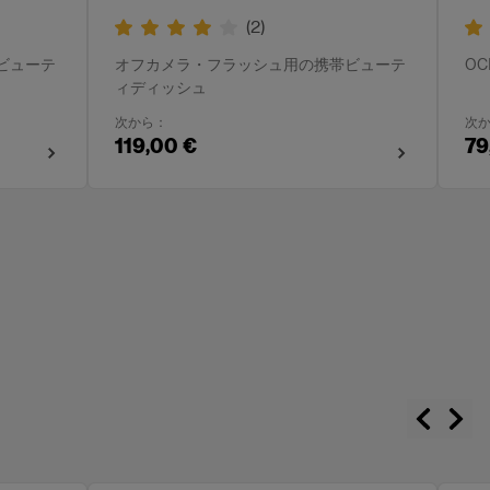
(
2
)
ビューテ
オフカメラ・フラッシュ用の携帯ビューテ
O
ィディッシュ
次から：
次
119,00 €
79