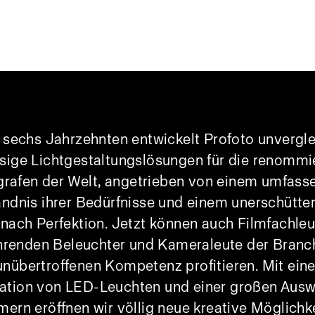
t sechs Jahrzehnten entwickelt Profoto unvergle
ssige Lichtgestaltungslösungen für die renommi
grafen der Welt, angetrieben von einem umfass
ändnis ihrer Bedürfnisse und einem unerschütter
nach Perfektion. Jetzt können auch Filmfachle
ührenden Beleuchter und Kameraleute der Branc
unübertroffenen Kompetenz profitieren. Mit ein
ation von LED-Leuchten und einer großen Ausw
mern eröffnen wir völlig neue kreative Möglichk