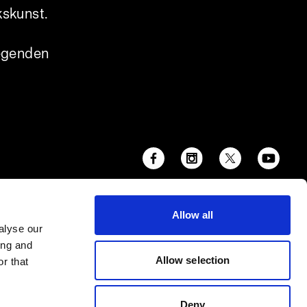
kskunst.
legenden
Allow all
alyse our
ing and
Allow selection
r that
Deny