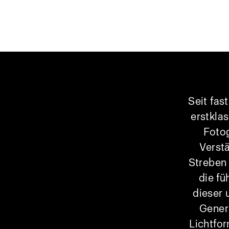
Seit fas
erstkla
Foto
Verst
Streben 
die f
dieser 
Gener
Lichtfor