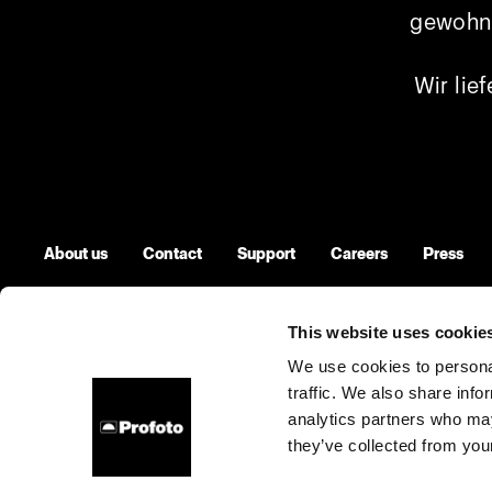
gewohnt
Wir lie
About us
Contact
Support
Careers
Press
This website uses cookie
We use cookies to personal
Belgium
Cookies
Privacy Policy
Terms of use
traffic. We also share info
analytics partners who may
Copyright (C) 1968-2025 Profoto AB. All rights reserved.
they’ve collected from your