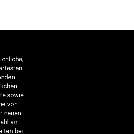
ichliche,
ertesten
enden
lichen
ute sowie
he von
er neuen
ahl an
eiten bei