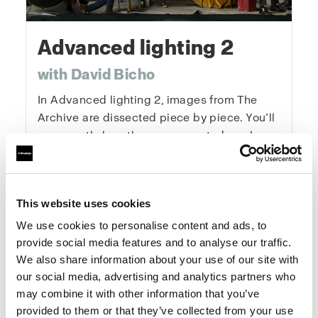
Advanced lighting 2
with David Bicho
In Advanced lighting 2, images from The
Archive are dissected piece by piece. You’ll
see exactly how they were created, explore
lighting diagrams, and understand every
creative decision behind them. This course
gives you the tools and mindset to elevate
This website uses cookies
your photography systematically and
creatively — from concept to final image.
We use cookies to personalise content and ads, to
provide social media features and to analyse our traffic.
We also share information about your use of our site with
One-Time Purchase
$199
our social media, advertising and analytics partners who
may combine it with other information that you’ve
provided to them or that they’ve collected from your use