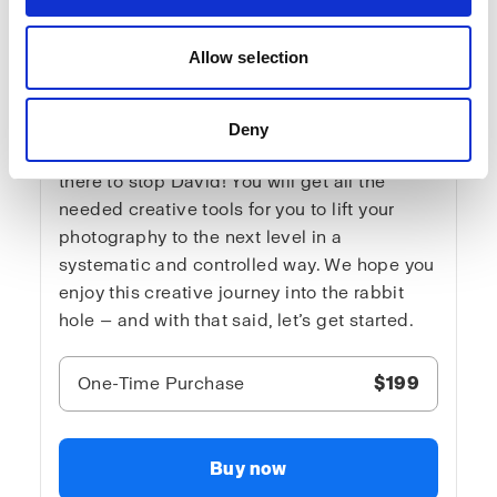
In Advanced lighting 3, is where you hear
the truth about light. No loose explanations.
Allow selection
The content suits both intermediate and very
advanced light nerds, but never the
sensitive viewer. It is blunt and direct —
Deny
sometimes way over the top. And no one is
there to stop David! You will get all the
needed creative tools for you to lift your
photography to the next level in a
systematic and controlled way. We hope you
enjoy this creative journey into the rabbit
hole — and with that said, let’s get started.
One-Time Purchase
$199
Buy now