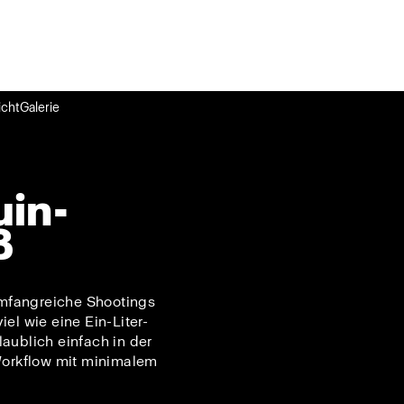
cht
Galerie
uin-
ß
umfangreiche Shootings
el wie eine Ein-Liter-
aublich einfach in der
-Workflow mit minimalem