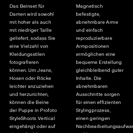
Das Beinset für
Magnetisch
Damen wird sowohl
befestigte,
mit hoher als auch
abnehmbare Arme
mit niedriger Taille
und einfach
geliefert, sodass Sie
reproduzierbare
eine Vielzahl von
Armpositionen
Kleidungsstilen
ermöglichen eine
fotografieren
bequeme Erstellung
können. Um Jeans,
gleichbleibend guter
Hosen oder Röcke
Inhalte. Die
leichter anzuziehen
abnehmbaren
und herzurichten,
Ausschnitte sorgen
können die Beine
für einen effizienten
der Puppe in Profoto
Stylingprozess,
StyleShoots Vertical
einen geringen
eingehängt oder auf
Nachbearbeitungsaufwa