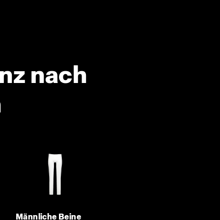
anz nach
n
Männliche Beine