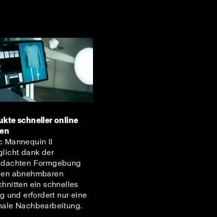
kte schneller online
gen
 Mannequin II
licht dank der
hdachten Formgebung
den abnehmbaren
hnitten ein schnelles
ng und erfordert nur eine
ale Nachbearbeitung.