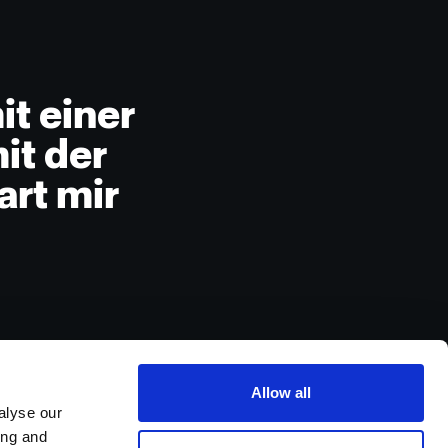
t einer
it der
rt mir
Allow all
alyse our
ing and