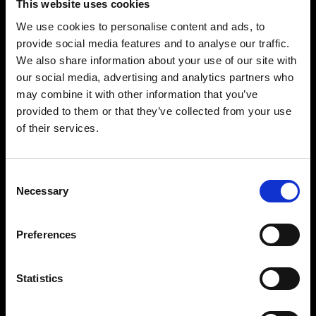
This website uses cookies
We use cookies to personalise content and ads, to
provide social media features and to analyse our traffic.
We also share information about your use of our site with
our social media, advertising and analytics partners who
may combine it with other information that you’ve
Beeindruckende Präzision und Kontrolle
provided to them or that they’ve collected from your use
Mit einem Regelbereich von 11 Blenden lassen
of their services.
Sie auf Knopfdruck die gewünschte
Lichtstimmung entstehen. Dieser ist in
1/10 Blendenschritten von 2,4 bis 2.400 Ws und
Consent
Necessary
für jeden Blitzkopf separat einstellbar. So
Selection
spiegelt sich die beeindruckende Präzision und
Leistung in jeder Ihrer Aufnahmen wider.
Preferences
Lange Lebensdauer bei konstanter Leistung
Statistics
Der Pro-11 ist für den Dauereinsatz bei
beeindruckender Zuverlässigkeit gemacht: eine
technische und handwerkliche Meisterleistung.