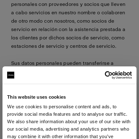
personales con proveedores y socios que lleven
a cabo servicios en nuestro nombre o colaboren
de otro modo con nosotros, como socios de
servicio en relación con la asistencia prestada a
los clientes por dichos socios de servicio, como
estaciones de servicio y centros de servicio.
Sus datos personales pueden transferirse a
países fuera de la UE/EEE, incluidos los Estados
Unidos de América, Canadá y Japón, que
pueden tener un nivel de protección de los datos
personales inferior al de la UE/EEE. Cuando
This website uses cookies
transferimos datos personales a países fuera de
We use cookies to personalise content and ads, to
la UE/EEE, utilizamos las cláusulas
provide social media features and to analyse our traffic.
We also share information about your use of our site with
contractuales tipo aprobadas por la Comisión
our social media, advertising and analytics partners who
Europea para garantizar un nivel suficiente de
may combine it with other information that you’ve
protección de sus datos personales. Las