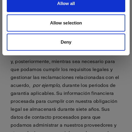
Allow all
tenga una cuenta de Profoto, y durante un
período de dos años a partir de entonces, a
menos que nos haya notificado que no desea
Allow selection
recibir ningún tipo de marketing por nuestra
parte. Sus datos de contacto procesados para
Deny
que podamos cumplir los acuerdos suscritos con
usted se almacenarán mientras usted sea cliente
y, posteriormente, mientras sea necesario para
que podamos cumplir los requisitos legales y
gestionar las reclamaciones relacionadas con el
acuerdo,
por ejemplo,
durante los periodos de
garantía aplicables. Su información financiera
procesada para cumplir con nuestra obligación
legal se almacenará durante siete años. Sus
datos de contacto procesados para que
podamos administrar a nuestros proveedores y