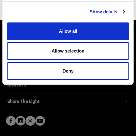
About us
Visiter le site
Show details
Contact
Allow all
Support
Allow selection
Careers
Press
Deny
Investors
Share The Light