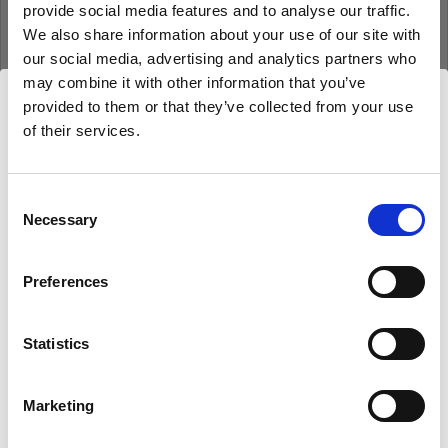
provide social media features and to analyse our traffic.
Mot de passe
We also share information about your use of our site with
our social media, advertising and analytics partners who
may combine it with other information that you’ve
Se souvenir de moi
Mot de passe oublié ?
provided to them or that they’ve collected from your use
of their services.
Nous
pensons
que
vous
vous
trouvez
ici :
Se connecter
Belgium
.
Mettre à jour votre emplacement ?
Consent
Necessary
Selection
Nouvel utilisateur Profoto ?
Pays
Preferences
S’inscrire
Belgium
Statistics
Langue
Français
Marketing