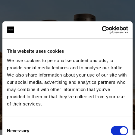
This website uses cookies
We use cookies to personalise content and ads, to
provide social media features and to analyse our traffic.
We also share information about your use of our site with
our social media, advertising and analytics partners who
may combine it with other information that you’ve
provided to them or that they’ve collected from your use
of their services.
Scopri tutti i prodotti
Crediamo
che
tu
sia
nel
Belgium
.
Aggiornare la tua location?
Acquista ora
Consent
Necessary
Selection