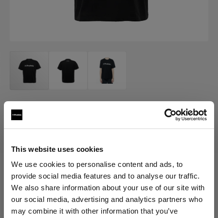
MERCH
Profoto T-shirt W Classic
(
0
)
This website uses cookies
We use cookies to personalise content and ads, to
provide social media features and to analyse our traffic.
Scegli variante:
We also share information about your use of our site with
our social media, advertising and analytics partners who
Selezionato
may combine it with other information that you’ve
Profoto T-shirt W Classic XS