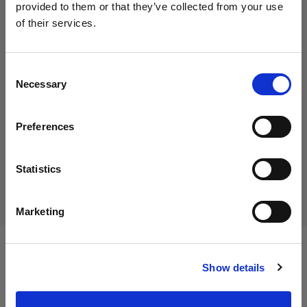
provided to them or that they’ve collected from your use
of their services.
Crediamo
che
tu
sia
nel
Belgium
.
35,01 €
Aggiornare la tua location?
IVA inclusa
Consent
Necessary
28,93 €
IVA esclusa
Disponibile
Selection
Paese
Aggiungi al carrello
Preferences
Belgium
Lingua
Statistics
Consegna e restituzione
Italiano
Marketing
Visita sito
Specifiche:
Show details