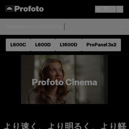
Experience our LED lights
L600C
L600D
L1600D
ProPanel 3x2
Profoto Cinema
より速く、より明るく、より軽