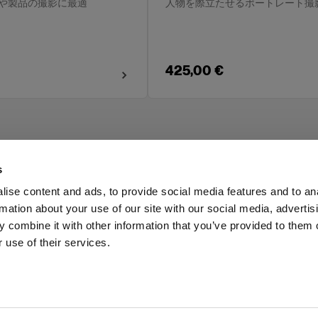
や製品の撮影に最適
人物を際立たせるポートレート撮
425,00 €
s
ise content and ads, to provide social media features and to an
rmation about your use of our site with our social media, advertis
Investors
Share The Light
 combine it with other information that you’ve provided to them o
 use of their services.