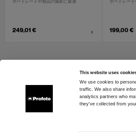
ポートレートや製品の撮影に最適
ポートレート
249,01 €
199,00 €
This website uses cookie
We use cookies to personal
traffic. We also share info
About us
Contact
Support
Careers
Press
analytics partners who may
they’ve collected from your
Belgium
Cookies
Privacy Policy
Terms of use