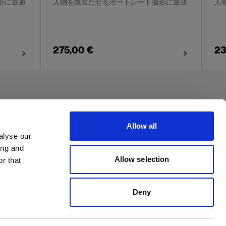
影に最適
人物を際立たせるポートレート撮影に最適
人
275,00 €
23
Allow all
alyse our
ing and
Allow selection
r that
Deny