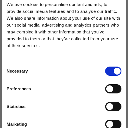
(
3
)
We use cookies to personalise content and ads, to
人気のある汎用ソフトボックス
provide social media features and to analyse our traffic.
We also share information about your use of our site with
425,00 €
our social media, advertising and analytics partners who
may combine it with other information that you’ve
provided to them or that they’ve collected from your use
of their services.
Belgium
にお住まいであると思われます。
地域を変更しますか？
Consent
Necessary
Selection
国
Preferences
Belgium
言語
Statistics
日本語
Marketing