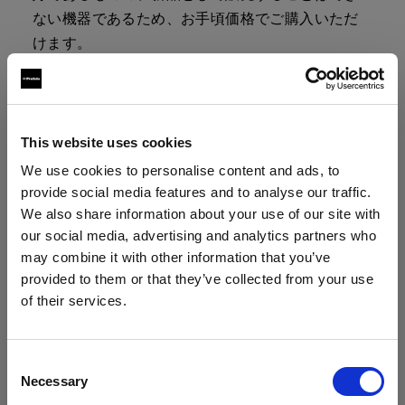
ない機器であるため、お手頃価格でご購入いただ
けます。
製品は、ケーブル、バッグ、充電器などのアクセ
サリーとともにキットで販売しています。キット
の内容に関する詳細は、製品ページをご覧くださ
This website uses cookies
い。
We use cookies to personalise content and ads, to
provide social media features and to analyse our traffic.
We also share information about your use of our site with
our social media, advertising and analytics partners who
デモ機はファイナルセールのため、返品
may combine it with other information that you’ve
はお受けできません。
provided to them or that they’ve collected from your use
ご購入は、各製品の「購入する」ボタンをクリッ
of their services.
クしてください。割引は、決済カートのデモ機に
Belgium
にお住まいであると思われます。
自動的に追加されます。
地域を変更しますか？
Consent
Necessary
Selection
なお、デモ機の再生品は数に限りがございます。
国