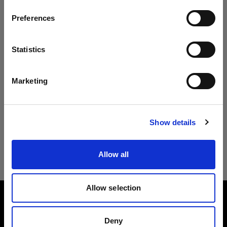
ページに何も表示されない場合は、お手数です
Preferences
Belgium
が、後日再度ご確認いただきますようお願いいた
します。
言語
Statistics
日本語
ストロボの再生品はこちら
Marketing
サイトにアクセス
Show details
ライトシェーピングツールの再生品はこ
ちら
Allow all
Allow selection
会社概要
Deny