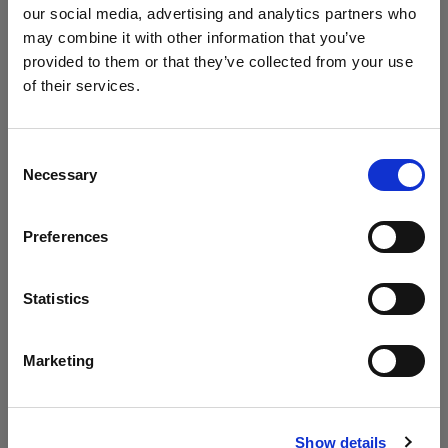
our social media, advertising and analytics partners who
may combine it with other information that you’ve
1 つのツールで 2 種類のライトを
provided to them or that they’ve collected from your use
Geared Up の今回のエピソードでは、Chris が1つ
of their services.
のライトシェーピングツールで 2 種類のライトを
Belgium
にお住まいであると思われます。
作り出す方法について解説しています。どのよう
地域を変更しますか？
なライトシェーピングツールが必要なのか、この
Consent
Necessary
テクニックがどのように機能するのかを学ぶこと
Selection
国
ができます。
Preferences
Belgium
言語
Statistics
アーカイブ
日本語
Marketing
見逃してしまったエピソードも、アーカイブから
ご自由にご覧いただけます。
サイトにアクセス
Show details