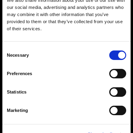
We also share information about your use of our site with
Profoto StyleShoots Vertical は、統一された無背
our social media, advertising and analytics partners who
景の写真をスピーディーかつ簡単に撮影できま
may combine it with other information that you’ve
す。自由な演出を求めるブランドなら、カスタマ
provided to them or that they’ve collected from your use
イズできるセットアップを活用することで、比類
のないライトシェーピングを実現でき、ブランド
of their services.
の存在感を際立たせる 1 枚に仕上げることができま
す。
Consent
Necessary
Selection
Preferences
Statistics
Marketing