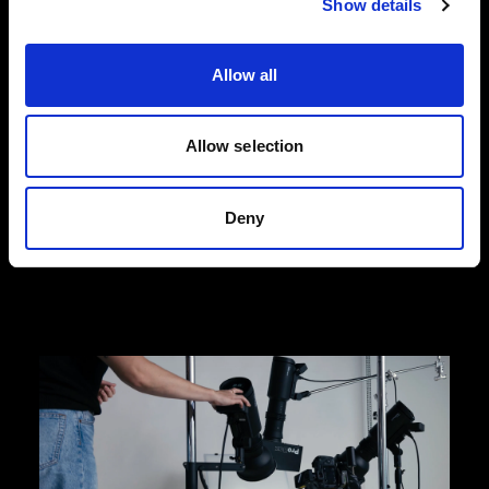
Show details
ファッションフラットレイ写真
Profoto のフラットレイ撮影向け製品なら、ファッ
Allow all
ション関連の e コマースの日々変動するニーズに
合わせて、高品質の製品写真を撮影でき、コンバ
ージョン率の増加につなげることができます。
Allow selection
Profoto では、効率化が図れる、使い勝手のいい
Profoto StyleShoots Horizontal や、創造力を柔軟
かつフルに発揮できるライトとライトシェーピン
Deny
グツールのセットアップをご用意しています。