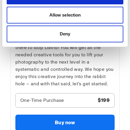
In Advanced lighting 3, is where you hear
the truth about light. No loose explanations.
Allow selection
The content suits both intermediate and very
advanced light nerds, but never the
sensitive viewer. It is blunt and direct —
Deny
sometimes way over the top. And no one is
there to stop David! You will get all the
needed creative tools for you to lift your
photography to the next level in a
systematic and controlled way. We hope you
enjoy this creative journey into the rabbit
hole — and with that said, let’s get started.
One-Time Purchase
$199
Buy now