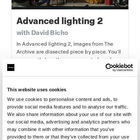
Advanced lighting 2
with David Bicho
In Advanced lighting 2, images from The
Archive are dissected piece by piece. You’ll
see exactly how they were created, explore
lighting diagrams, and understand every
creative decision behind them. This course
gives you the tools and mindset to elevate
This website uses cookies
your photography systematically and
creatively — from concept to final image.
We use cookies to personalise content and ads, to
provide social media features and to analyse our traffic.
We also share information about your use of our site with
One-Time Purchase
$199
our social media, advertising and analytics partners who
may combine it with other information that you’ve
provided to them or that they’ve collected from your use