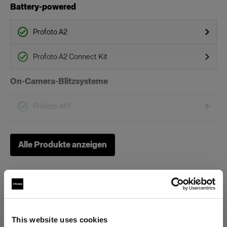
Battery-powered
Profoto A2
Profoto A2 Connect Kit
On-Camera-Blitzsysteme
Profoto A10
Profoto A1
Alle Produkte anzeigen
Profoto A1X
Waben
Clic Softgrid Octa
This website uses cookies