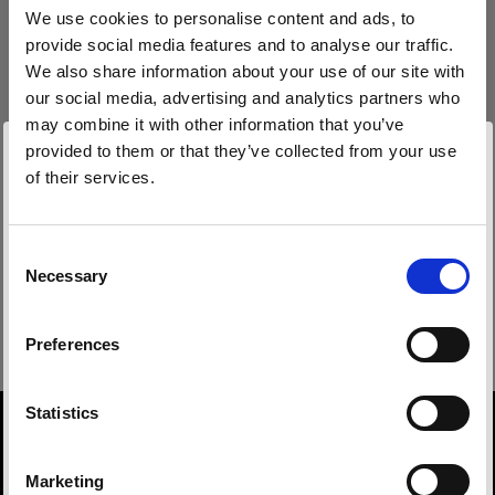
Technische Daten:
We use cookies to personalise content and ads, to
provide social media features and to analyse our traffic.
We also share information about your use of our site with
our social media, advertising and analytics partners who
Produktdetails
may combine it with other information that you’ve
provided to them or that they’ve collected from your use
Downloads
of their services.
Clic Softbox 2.7' (80cm) Octa
Wir
vermuten,
dass
Sie
in
Bulgaria
ansässig
sind.
Weiches Licht mit nur einem Clic
Möchten Sie Ihren Standort aktualisieren?
Technische Details
Benutzeranleitung
Consent
Produktnummer
:
101319
Necessary
Selection
Land
Clic Softbox 2.7' (80cm) Octa
Die neue Clic Softbox Octa erzeugt weiches und
Aktuelles Benutzeranleitung herunterladen
Preferences
Bulgaria
schmeichelhaftes Licht – wie geschaffen für
nahe Porträtaufnahmen, Flatlay und Stillleben-
Weiter zum Benutzeranleitung
Sprache
sowie Produktfotografie mit einem beliebigen
Overview
Statistics
Blitz der Profoto A-Reihe.
Product number
Deutsch
101319
Marketing
Damit ist sie perfekt geeignet für Fotografen, die