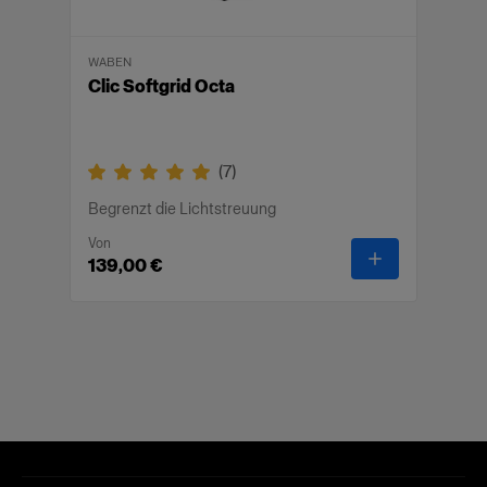
WABEN
Clic Softgrid Octa
(
7
)
Begrenzt die Lichtstreuung
Von
-
Clic Softgrid
139,00 €