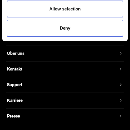
größer als JPEG-Dateien, weshalb sie
Allow selection
deutlich mehr Details abbilden.
Deny
Über uns
Kontakt
Support
Karriere
Presse