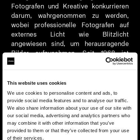
Fotografen und Kreative konkurrieren
darum, wahrgenommen zu werden,
wobei professionelle Fotografen auf
externes Licht wie Blitzlicht
angewiesen sind, um herausragende
Bilder aufzunehmen. Seit 1968 ist
Profoto innovativ, und die Profoto
Camera ist ein Beispiel dafür: Sie
optimiert die Smartphone-Fotografie
This website uses cookies
durch hervorragende Beleuchtung.
We use cookies to personalise content and ads, to
provide social media features and to analyse our traffic.
Individuelles RAW-Format für
We also share information about your use of our site with
our social media, advertising and analytics partners who
schnellere Postproduktion und
may combine it with other information that you’ve
bessere Bilder
provided to them or that they’ve collected from your use
Verlieren Sie keine Zeit und haben Sie
of their services.