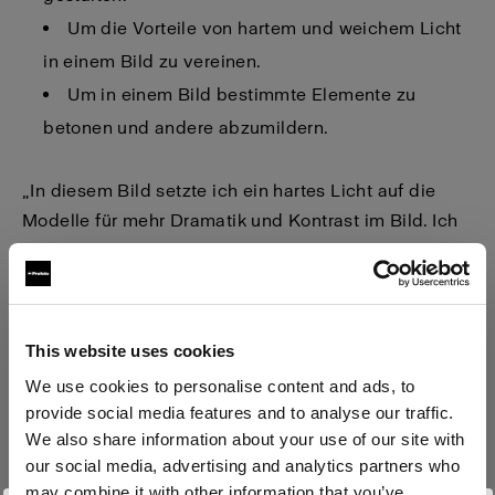
Um die Vorteile von hartem und weichem Licht
in einem Bild zu vereinen.
Um in einem Bild bestimmte Elemente zu
betonen und andere abzumildern.
„In diesem Bild setzte ich ein hartes Licht auf die
Modelle für mehr Dramatik und Kontrast im Bild. Ich
verwendete einen Fresnel Spot als Hauptlicht und
leuchtete die Modelle seitlich mit dem weichen Licht
der RFi 1x6 Softboxen aus, um die Anmut von Haar
und Rücken zur Geltung zu bringen“, erklärt Andrea
This website uses cookies
Belluso.
We use cookies to personalise content and ads, to
provide social media features and to analyse our traffic.
We also share information about your use of our site with
our social media, advertising and analytics partners who
may combine it with other information that you’ve