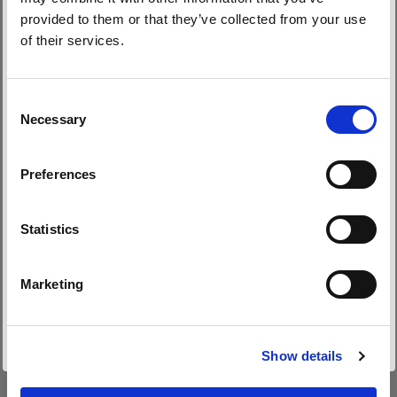
provided to them or that they’ve collected from your use
of their services.
Wir
vermuten,
dass
Sie
in
Bulgaria
ansässig
sind.
Möchten Sie Ihren Standort aktualisieren?
Consent
Necessary
Selection
Land
Preferences
Bulgaria
Sprache
Statistics
Deutsch
Marketing
Website besuchen
Show details