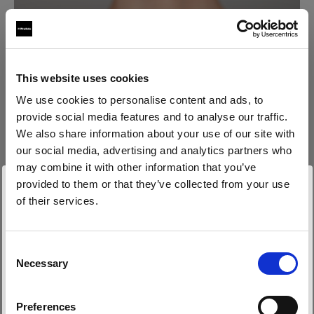
This website uses cookies
We use cookies to personalise content and ads, to
provide social media features and to analyse our traffic.
Aufnahme 2: D2 + Softli
ght-
We also share information about your use of our site with
our social media, advertising and analytics partners who
Reflektor mit Diffusor
may combine it with other information that you’ve
provided to them or that they’ve collected from your use
„Manchmal möchte ich das Kantenlicht ein bisschen
of their services.
reduzieren, ohne gleich den kompletten Look zu
Wir
vermuten,
dass
Sie
in
Bulgaria
ansässig
sind.
verändern, den ich mit dem reinen Softlight-Reflektor
Möchten Sie Ihren Standort aktualisieren?
erhalte und den ich so mag. Im Bild unten habe ich
Consent
den Profoto Diffusor verwendet, wodurch genau der
Necessary
Selection
Land
richtige Hauch Diffusion entstanden ist. Dieser kleine
Unterschied macht enorm viel aus.“
Preferences
Bulgaria