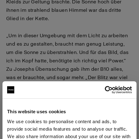
Kleids zur Geltung brachte. Die Sonne hoch über
ihnen im strahlend blauen Himmel war das dritte
Glied in der Kette.
„Um in dieser Umgebung mit dem Licht zu arbeiten
und es zu gestalten, braucht man genug Leistung,
um die Sonne zu überstrahlen. Und für das Bild, das
ich im Kopf hatte, benötigte ich richtig viel Power.“
Zu Josephs Überraschung gab ihm der B10 alles,
was er brauchte, und sogar mehr. „Der Blitz war viel
heller, als ich erwartet hatte. Ich musste sogar ein
wenig abblenden.“
This website uses cookies
We use cookies to personalise content and ads, to
provide social media features and to analyse our traffic.
We also share information about your use of our site with