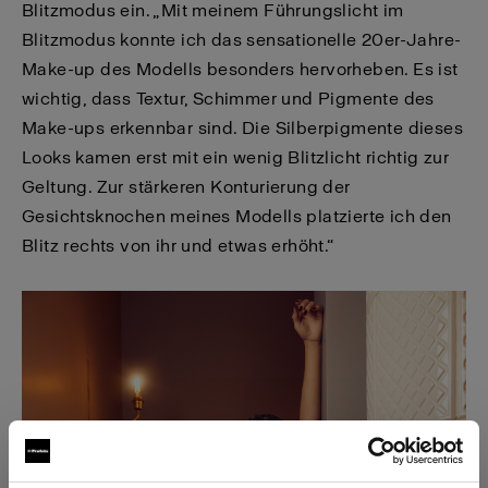
Blitzmodus ein. „Mit meinem Führungslicht im
Blitzmodus konnte ich das sensationelle 20er-Jahre-
Make-up des Modells besonders hervorheben. Es ist
wichtig, dass Textur, Schimmer und Pigmente des
Make-ups erkennbar sind. Die Silberpigmente dieses
Looks kamen erst mit ein wenig Blitzlicht richtig zur
Geltung. Zur stärkeren Konturierung der
Gesichtsknochen meines Modells platzierte ich den
Blitz rechts von ihr und etwas erhöht.“