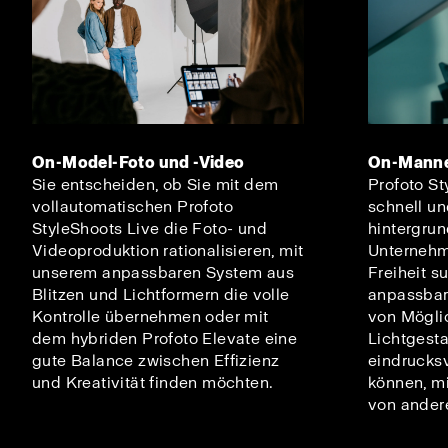
On-Model-Foto und -Video
On-Manne
Sie entscheiden, ob Sie mit dem
Profoto Sty
vollautomatischen Profoto
schnell un
StyleShoots Live die Foto- und
hintergrun
Videoproduktion rationalisieren, mit
Unternehme
unserem anpassbaren System aus
Freiheit s
Blitzen und Lichtformern die volle
anpassbar
Kontrolle übernehmen oder mit
von Mögli
dem hybriden Profoto Elevate eine
Lichtgesta
gute Balance zwischen Effizienz
eindrucksv
und Kreativität finden möchten.
können, mi
von ander