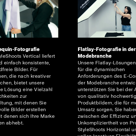
quin-Fotografie
Flatlay-Fotografie in der
leShoots Vertical liefert
Modebranche
d einfach konsistente,
Unsere Flatlay-Lösunge
dfreie Bilder. Für
für die dynamischen
n, die nach kreativer
Anforderungen des E-Co
uchen, bietet unsere
der Modebranche entwic
e Lösung eine Vielzahl
unterstützen Sie bei de
chkeiten zur
von qualitativ hochwerti
ltung, mit denen Sie
Produktbildern, die für m
olle Bilder erstellen
Umsatz sorgen. Sie habe
t denen sich Ihre Marke
zwischen der Effizienz u
en abhebt.
Unkompliziertheit von Pr
StyleShoots Horizontal u