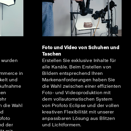
Foto und Video von Schuhen und
Taschen
n wurden
Erstellen Sie exklusive Inhalte für
alle Kanäle. Beim Erstellen von
mmerce in
Bildern entsprechend Ihren
kelt und
Markenanforderungen haben Sie
r Aufnahme
die Wahl zwischen einer effizienten
gen
Foto- und Videoproduktion mit
ehr
dem vollautomatischen System
n die Wahl
von Profoto Eclipse und der vollen
nd
kreativen Flexibilität mit unserer
ofoto
anpassbaren Lösung aus Blitzen
nd der
und Lichtformern.