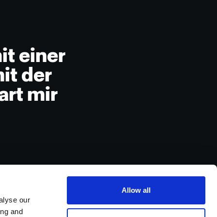
t einer
it der
rt mir
Allow all
alyse our
ing and