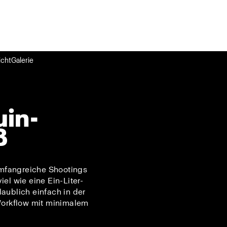
cht
Galerie
uin-
ß
umfangreiche Shootings
el wie eine Ein-Liter-
aublich einfach in der
-Workflow mit minimalem