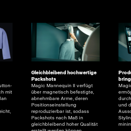
Gleichbleibend hochwertige
Produ
Packshots
brin
utton-
Magic Mannequin II verfügt
Magic
h mit
über magnetisch befestigte,
ermög
elan
abnehmbare Arme, deren
durc
Positionseinstellung
und 
icht,
reproduzierbar ist, sodass
Aussc
Packshots nach Maß in
Styli
gleichbleibend hoher Qualität
minim
erstellt werden können.