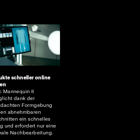
kte schneller online
gen
 Mannequin II
licht dank der
hdachten Formgebung
den abnehmbaren
hnitten ein schnelles
ng und erfordert nur eine
ale Nachbearbeitung.