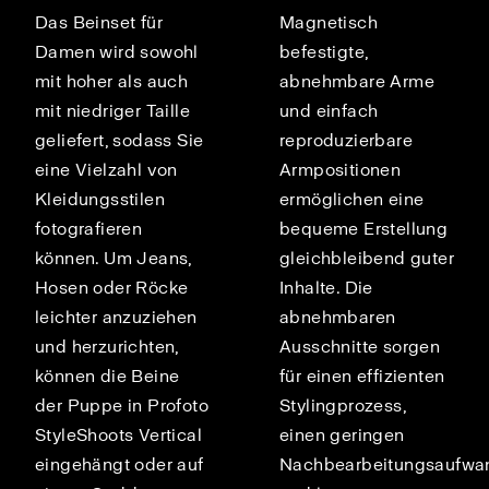
Das Beinset für
Magnetisch
Damen wird sowohl
befestigte,
mit hoher als auch
abnehmbare Arme
mit niedriger Taille
und einfach
geliefert, sodass Sie
reproduzierbare
eine Vielzahl von
Armpositionen
Kleidungsstilen
ermöglichen eine
fotografieren
bequeme Erstellung
können. Um Jeans,
gleichbleibend guter
Hosen oder Röcke
Inhalte. Die
leichter anzuziehen
abnehmbaren
und herzurichten,
Ausschnitte sorgen
können die Beine
für einen effizienten
der Puppe in Profoto
Stylingprozess,
StyleShoots Vertical
einen geringen
eingehängt oder auf
Nachbearbeitungsaufwa