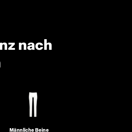
anz nach
n
Männliche Beine