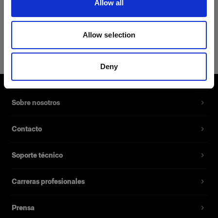
Allow all
Detalles del producto
Allow selection
Profoto Sweatshirt Classic M
Una sudadera clásica confeccionada
Deny
en 100% algodón
Número del producto
:
510052
Sobre nosotros
Una sudadera clásica confeccionada en 100%
Contacto
algodón. Con su diseño entallado y un tejido
suave al tacto, esta sudadera es el nuevo básico
Soporte técnico
imprescindible siempre que quieras mezclar un
estilo informal con la comodidad.
Carreras profesionales
Características
Prensa