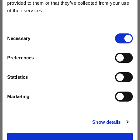
provided to them or that they’ve collected from your use
of their services.
Creemos
que
estás
en
Bulgaria
.
45,00 €
¿Quieres actualizar tu ubicación?
IVA incluido
Consent
Necessary
37,50 €
IVA no incluido
En stock
Selection
País
Añadir al carro
Preferences
Bulgaria
Idioma
Statistics
Entrega y devolución
Español
Marketing
Visitar el sitio
Especificaciones:
Show details