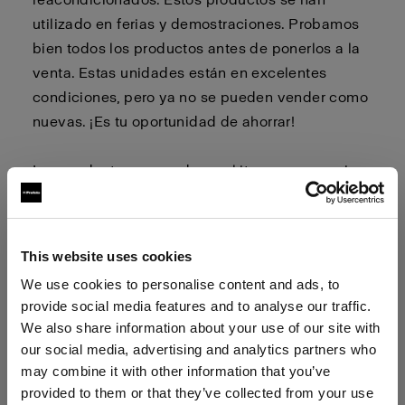
utilizado en ferias y demostraciones. Probamos
bien todos los productos antes de ponerlos a la
venta. Estas unidades están en excelentes
condiciones, pero ya no se pueden vender como
nuevas. ¡Es tu oportunidad de ahorrar!
Los productos se venden en kits con accesorios
como cables, bolsas, cargadores, etc. Consulta
las páginas de los productos para ver qué
incluye el kit.
This website uses cookies
We use cookies to personalise content and ads, to
provide social media features and to analyse our traffic.
La venta de unidades de
We also share information about your use of our site with
demostración es definitiva. No se
our social media, advertising and analytics partners who
aceptan devoluciones.
may combine it with other information that you’ve
provided to them or that they’ve collected from your use
Para comprarlas, haz clic en el botón Comprar