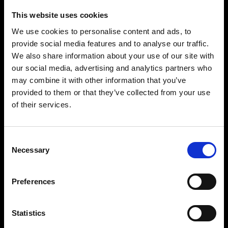
This website uses cookies
We use cookies to personalise content and ads, to
provide social media features and to analyse our traffic.
We also share information about your use of our site with
our social media, advertising and analytics partners who
may combine it with other information that you’ve
Precisión y control impresionantes
provided to them or that they’ve collected from your use
Gracias a un rango de potencia de 11 f-stops al
of their services.
alcance de tus dedos, te resultará muy fácil
configurar la luz que desees. Puedes ajustarla en
incrementos de 1/10 f-stops desde 2,4 hasta
Consent
Necessary
2400 Ws y controlar cada antorcha de forma
Selection
independiente. Todo lo que necesitas para
fotografiar con potencia y precisión, de una toma
Preferences
a otra.
Statistics
Diseñado para perdurar con un rendimiento
uniforme