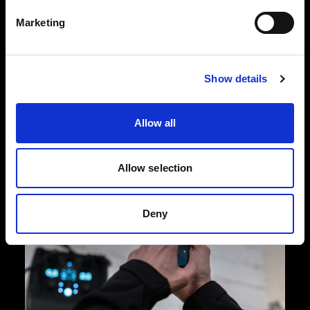
El Pro-11 se ha diseñado para capturar grandes
Marketing
volúmenes de imágenes con una consistencia
increíble. Su construcción basada en una
ingeniería y una artesanía impecables lo hace
Show details
tan resistente y duradero que continuará
rindiendo al máximo nivel durante muchos años.
Allow all
Allow selection
Deny