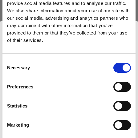
provide social media features and to analyse our traffic.
Mot de passe
We also share information about your use of our site with
our social media, advertising and analytics partners who
may combine it with other information that you’ve
Se souvenir de moi
Mot de passe oublié ?
provided to them or that they’ve collected from your use
of their services.
Nous
pensons
que
vous
vous
trouvez
ici :
Se connecter
Bulgaria
.
Mettre à jour votre emplacement ?
Consent
Necessary
Selection
Nouvel utilisateur Profoto ?
Pays
Preferences
S’inscrire
Bulgaria
Statistics
Langue
Français
Marketing