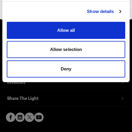
About us
Visiter le site
Show details
Contact
Allow all
Support
Allow selection
Careers
Press
Deny
Investors
Share The Light