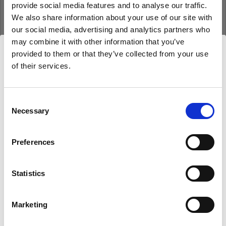
provide social media features and to analyse our traffic.
Mot de passe
We also share information about your use of our site with
our social media, advertising and analytics partners who
may combine it with other information that you’ve
Se souvenir de moi
Mot de passe oublié ?
provided to them or that they’ve collected from your use
of their services.
Nous
pensons
que
vous
vous
trouvez
ici :
Se connecter
Bulgaria
.
Mettre à jour votre emplacement ?
Consent
Necessary
Selection
Nouvel utilisateur Profoto ?
Pays
Preferences
S’inscrire
Bulgaria
Statistics
Langue
Français
Marketing