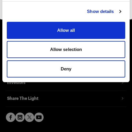
About us
Visiter le site
Show details
Contact
Allow all
Support
Allow selection
Careers
Press
Deny
Investors
Share The Light