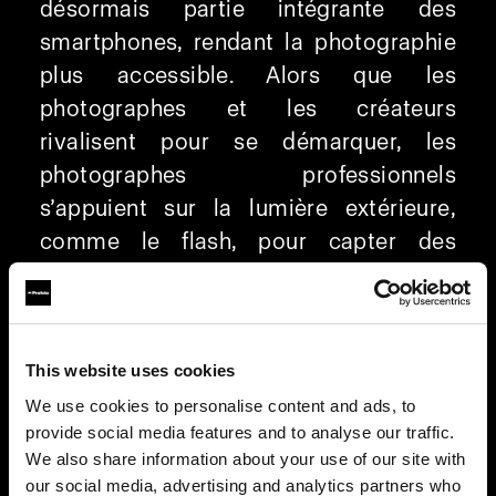
désormais partie intégrante des
smartphones, rendant la photographie
plus accessible. Alors que les
photographes et les créateurs
rivalisent pour se démarquer, les
photographes professionnels
s’appuient sur la lumière extérieure,
comme le flash, pour capter des
images uniques. Depuis 1968, Profoto
n’a de cesse d’innover. Preuve en est
avec Profoto Camera, qui optimise la
This website uses cookies
photographie au smartphone grâce à
un éclairage de qualité supérieure.
We use cookies to personalise content and ads, to
provide social media features and to analyse our traffic.
We also share information about your use of our site with
Format RAW personnalisé pour un
our social media, advertising and analytics partners who