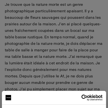
Je trouve que la nature morte est un genre
photographique particulièrement apaisant. Il y a
beaucoup de fleurs sauvages qui poussent dans les
prairies autour de la maison. J’en ai placé quelques-
unes fraîchement coupées dans un bocal sur ma
table basse rustique. En temps normal, quand je
photographie de la nature morte, je dois déplacer ma
table de salle à manger pour faire de la place pour
ma table basse et la nature morte. J’ai remarqué que
la lumière était idéale à cet endroit de la maison. Je
l’exploite donc généralement pour mes natures
mortes. Depuis que j’utilise le A1, je ne dois plus
bouger aucun meuble pour prendre ce genre de
photos. J’ai pu simplement placer mon sujet sur ma
table basse dans le séjour, où j’ai beaucoup de place
pour travailler.