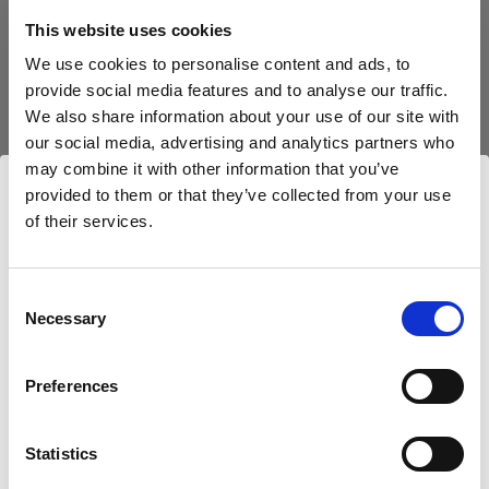
This website uses cookies
We use cookies to personalise content and ads, to
provide social media features and to analyse our traffic.
We also share information about your use of our site with
our social media, advertising and analytics partners who
may combine it with other information that you’ve
provided to them or that they’ve collected from your use
of their services.
Nous
pensons
que
vous
vous
trouvez
ici :
Bulgaria
.
Mettre à jour votre emplacement ?
Consent
Necessary
Selection
Pays
J’ai placé un Profoto A1 avec un Umbrella Deep
Preferences
White M sur un trépied tout près de mon sujet pour
Bulgaria
adoucir la lumière et la faire ricocher. Pour contrôler
l’intensité du flash Off-Camera, j’ai utilisé mon A1 On-
Statistics
Langue
Camera comme télécommande. La tête du A1 On-