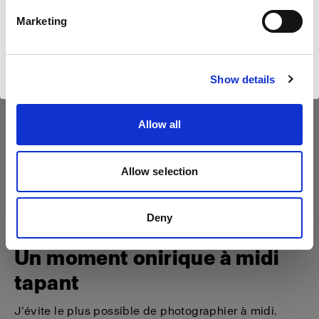
Français
Camera était désactivée pour éviter l’effet de lumière
Marketing
plate. Comme toujours, l’installation a été rapide et
simple, et j’ai pu obtenir une lumière douce et dirigée
Visiter le site
sur mon sujet. Cerise sur le gâteau : je n’ai dû bouger
Show details
aucun meuble pour obtenir la lumière souhaitée.
Allow all
Allow selection
Deny
Un moment onirique à midi
tapant
J’évite le plus possible de photographier à midi.