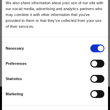
We also share information about your use of our site with
our social media, advertising and analytics partners who
Ricorda
Hai dimenticato la password?
may combine it with other information that you’ve
provided to them or that they’ve collected from your use
of their services.
Accedi
Crediamo
che
tu
sia
nel
Bulgaria
.
Aggiornare la tua location?
Consent
Non conosci Profoto?
Necessary
Selection
Paese
Registrati
Preferences
Bulgaria
Lingua
Statistics
Italiano
Marketing
About us
Visita sito