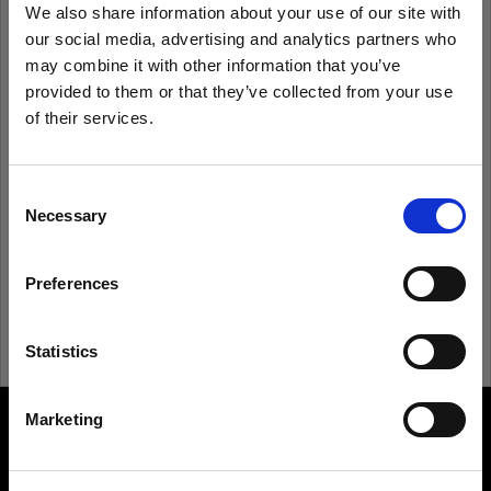
We also share information about your use of our site with
our social media, advertising and analytics partners who
Ricorda
Hai dimenticato la password?
may combine it with other information that you’ve
provided to them or that they’ve collected from your use
of their services.
Accedi
Crediamo
che
tu
sia
nel
Bulgaria
.
Aggiornare la tua location?
Consent
Non conosci Profoto?
Necessary
Selection
Paese
Registrati
Preferences
Bulgaria
Lingua
Statistics
Italiano
Marketing
About us
Visita sito