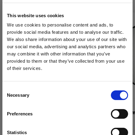
This website uses cookies
We use cookies to personalise content and ads, to
provide social media features and to analyse our traffic.
We also share information about your use of our site with
our social media, advertising and analytics partners who
may combine it with other information that you’ve
provided to them or that they’ve collected from your use
of their services.
Crediamo
che
tu
sia
nel
Bulgaria
.
Aggiornare la tua location?
Consent
Necessary
Selection
Paese
GRIGLIE
GRIGLIE
Grid 280 mm
Grid 337 m
Preferences
Bulgaria
Lingua
Statistics