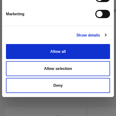
(
0
)
Italiano
Griglia per il WideZoom Reflector
Griglia per M
Marketing
Reflector
Da
Da
Visita sito
199,00 €
249,00 €
Show details
Allow all
Allow selection
Deny
Ombrelli Profoto