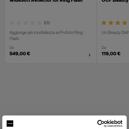
WideSoft Reflector for Ring Flash
OCF Beauty 
(
0
)
Aggiunge più morbidezza ai Profoto Ring
Un Beauty Dish 
Flash
Da
Da
549,00 €
119,00 €
Griglie Profoto