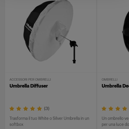
ACCESSORI PER OMBRELLI
OMBRELLI
Umbrella Diffuser
Umbrella Dee
(
3
)
Trasforma il tuo White o Silver Umbrella in un
Un ombrello ver
softbox
per una luce do