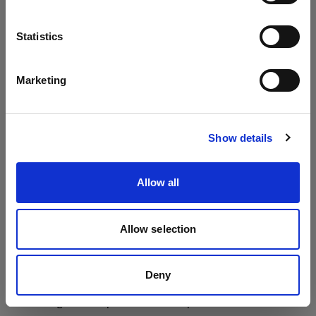
Lingua
Statistics
Italiano
Marketing
Visita sito
Show details
Allow all
A pochi passi di distanza, Shun ha usato il sole come
fonte di luce principale, con un Profoto A1 off-camera
Allow selection
come riempimento e un altro A1 on-camera come
trigger. Qui, Shun ha realizzato che la facilità d’uso
Deny
dello strumento gli offriva un enorme vantaggio.
“Puoi regolare la potenza con rapidità usando la