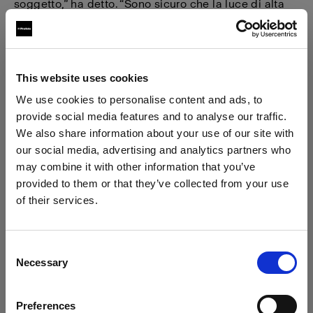
soggetto,” ha detto. “Sono sicuro che la luce di alta
qualità fornita dall’A1 può aiutare la maggior parte
dei fotografi di matrimoni a passare al livello
successivo.”
This website uses cookies
We use cookies to personalise content and ads, to
provide social media features and to analyse our traffic.
We also share information about your use of our site with
our social media, advertising and analytics partners who
may combine it with other information that you’ve
provided to them or that they’ve collected from your use
of their services.
Crediamo
che
tu
sia
nel
Bulgaria
.
Aggiornare la tua location?
Consent
Necessary
Selection
Paese
Preferences
Bulgaria