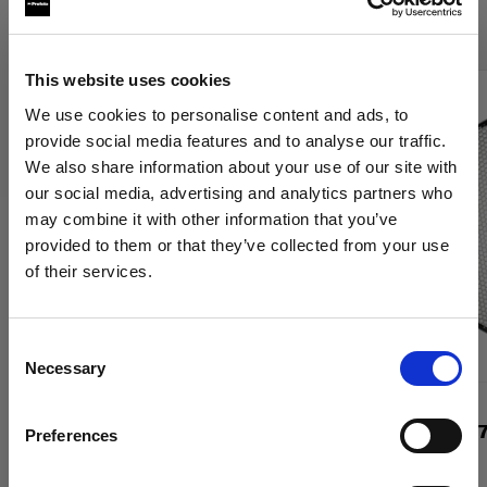
Profoto グリッド
This website uses cookies
We use cookies to personalise content and ads, to
provide social media features and to analyse our traffic.
We also share information about your use of our site with
our social media, advertising and analytics partners who
may combine it with other information that you’ve
provided to them or that they’ve collected from your use
of their services.
Bulgaria
にお住まいであると思われます。
地域を変更しますか？
Consent
Necessary
Selection
国
グリッド
グリッド
Profoto Softgrid オクタ型
グリッド 337
Preferences
Bulgaria