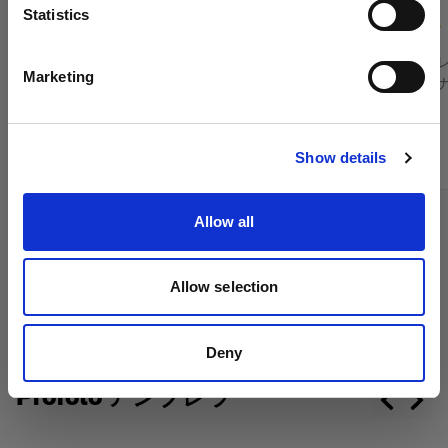
言語
Statistics
(
3
)
日本語
Profoto ソフトボックスの光の拡散を制限
マグナムリフ
Marketing
ター、および
リッド
サイトにアクセス
次から：
次から：
159,00 €
249,00 €
Show details
Allow all
Allow selection
Deny
Profoto アンブレラ