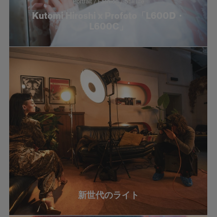
Portrait / Fashion / Still life
Fashion
Kutomi Hiroshi x Profoto「L600D・
L600C」
Social
Still life
Tutorials
新世代のライト