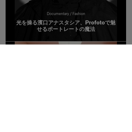
Documentary / Fashion
光を操る濱口アナスタシア、Profotoで魅
せるポートレートの魔法
Portrait
How photographer Ines Thomsen lights
up AI images with Profoto