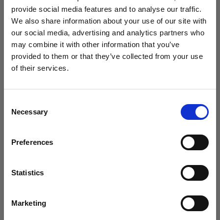
み出す変革と多様性
provide social media features and to analyse our traffic.
We also share information about your use of our site with
our social media, advertising and analytics partners who
may combine it with other information that you’ve
provided to them or that they’ve collected from your use
of their services.
Bulgaria
にお住まいであると思われます。
地域を変更しますか？
Consent
Necessary
Selection
国
Preferences
Bulgaria
Portrait
Yu Tsai氏とProfoto D30でクリエイティブ
言語
な現場から
Statistics
日本語
Marketing