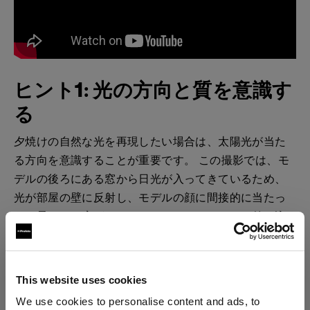
ヒント1: 光の方向と質を意識す
る
夕焼けの自然な光を再現したい場合は、太陽光が当た
る方向を意識することが重要です。 この撮影では、モ
デルの後ろにある窓から日光が入ってきているため、
光が部屋の壁に反射し、モデルの顔に間接的に当たっ
て、柔らかく広がっています。また、ドアから差し込
む直射日光の効果を再現するためには、Profoto D2 を
１台、ハードライトとして使用しました。２台目の D2
にはアンブレラディフューザーを付けて、光をモデル
This website uses cookies
の肩にあてながら、カメラの後ろの壁に光を反射させ
We use cookies to personalise content and ads, to
ました。