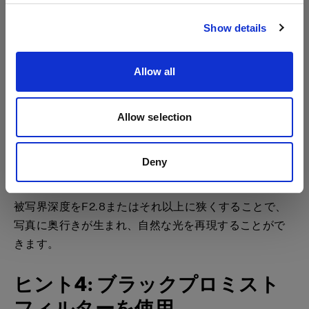
サイトにアクセス
Show details
Allow all
Allow selection
ヒント3: 被写界深度を狭くし
Deny
て撮影
被写界深度をF2.8またはそれ以上に狭くすることで、
写真に奥行きが生まれ、自然な光を再現することがで
きます。
ヒント4: ブラックプロミスト
フィルターを使用