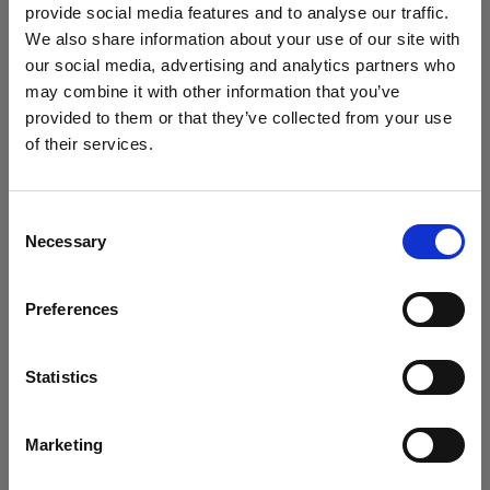
provide social media features and to analyse our traffic.
We also share information about your use of our site with
ヒント2: CTOジェル
our social media, advertising and analytics partners who
may combine it with other information that you’ve
CTO（色温度オレンジ）ジェルを使用することで、夕
provided to them or that they’ve collected from your use
焼けの暖かい光を再現することができます。 また、フ
of their services.
ルCTOジェルを使うことで、バランスの取れた日光の
Bulgaria
にお住まいであると思われます。
色温度から、自然なゴールデンアワーの光を再現した
地域を変更しますか？
Consent
温かみのあるタングステンの色温度に変えることがで
Necessary
Selection
きます。この撮影では、CTOジェルを付けたD2をドア
国
付近のモデルの後ろ側に配置しております。
Preferences
Bulgaria
言語
Statistics
日本語
Marketing